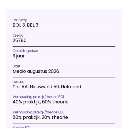
Studentverhalen
Inburgering
Studiekeuze
Meelopen
Open
avond
Download
PDF
Aanmelden
Studiekeuzetest
Q&A studiekiezers
Leerweg
BOL 3, BBL 3
Interesse­gebieden
Open dag
Crebo
Meelopen
25780
Informatie
Over mbo
Opleidingsduur
Kosten
3 jaar
Passend Onderwijs
Start
Stage
Medio augustus 2026
Vakanties
Voor ouders en verzorgers
Locatie
Ter AA, Nieuwveld 59, Helmond
Voor nieuwe studenten
Inloggen startpunt
Verhouding praktijk/theorie BOL
40% praktijk, 60% theorie
Verhouding praktijk/theorie BBL
80% praktijk, 20% theorie
Kosten BOL