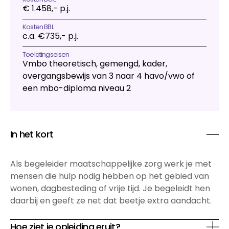
€ 1.458,- p.j.
Kosten BBL
c.a. €735,- p.j.
Toelatingseisen
Vmbo theoretisch, gemengd, kader,
overgangsbewijs van 3 naar 4 havo/vwo of
een mbo-diploma niveau 2
In het kort
Als begeleider maatschappelijke zorg werk je met
mensen die hulp nodig hebben op het gebied van
wonen, dagbesteding of vrije tijd. Je begeleidt hen
daarbij en geeft ze net dat beetje extra aandacht.
Hoe ziet je opleiding eruit?