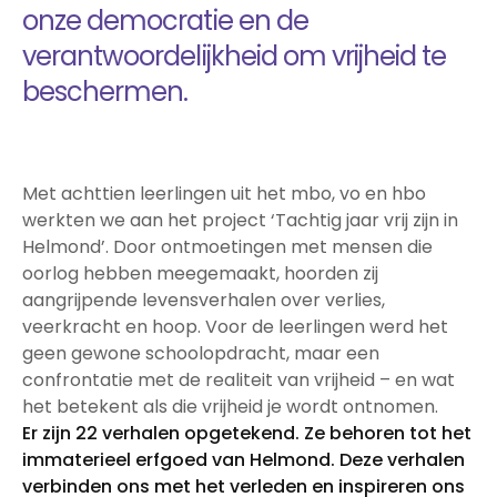
Studentverhalen
Inburgering
onze democratie en de
Studiekeuze
Aanmelden
Studiekeuzetest
verantwoordelijkheid om vrijheid te
Q&A studiekiezers
beschermen.
Interesse­gebieden
Open dag
Meelopen
Informatie
Over mbo
Met achttien leerlingen uit het mbo, vo en hbo
Kosten
werkten we aan het project ‘Tachtig jaar vrij zijn in
Passend Onderwijs
Helmond’. Door ontmoetingen met mensen die
Stage
oorlog hebben meegemaakt, hoorden zij
Vakanties
aangrijpende levensverhalen over verlies,
Voor ouders en verzorgers
veerkracht en hoop. Voor de leerlingen werd het
Voor nieuwe studenten
geen gewone schoolopdracht, maar een
Inloggen startpunt
confrontatie met de realiteit van vrijheid – en wat
het betekent als die vrijheid je wordt ontnomen.
Er zijn 22 verhalen opgetekend. Ze behoren tot het
immaterieel erfgoed van Helmond. Deze verhalen
verbinden ons met het verleden en inspireren ons