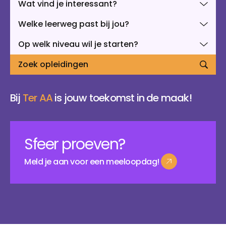
Wat vind je interessant?
Studentverhalen
Inburgering
Studiekeuze
Aanmelden
Studiekeuzetest
Welke leerweg past bij jou?
Q&A studiekiezers
Op welk niveau wil je starten?
Interesse­gebieden
Open dag
Zoek opleidingen
Meelopen
Informatie
Over mbo
Bij
Ter AA
is jouw toekomst in de maak!
Kosten
Passend Onderwijs
Stage
Vakanties
Sfeer proeven?
Voor ouders en verzorgers
Voor nieuwe studenten
Meld
je
aan
voor
een
meeloopdag!
Inloggen startpunt
Meld
je
aan
voor
een
meeloopdag!