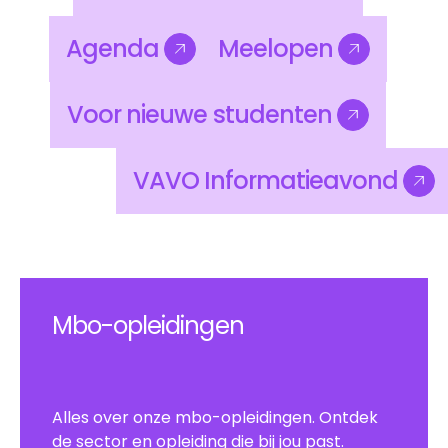
Nieuws
Kosten
Agenda
Meelopen
Agenda
Meelopen
Voor
nieuwe
studenten
Voor
nieuwe
studenten
VAVO
Informatieavond
VAVO
Informatieavond
Mbo-opleidingen
Alles over onze mbo-opleidingen. Ontdek
de sector en opleiding die bij jou past.