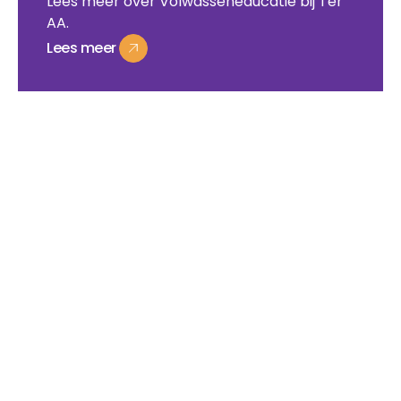
Lees meer over Volwasseneducatie bij Ter
AA.
Lees
meer
Lees
meer