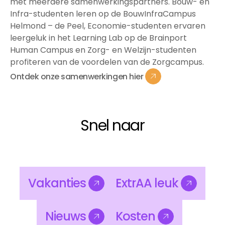
met meerdere samenwerkingspartners. Bouw- en
Infra-studenten leren op de BouwInfraCampus
Helmond – de Peel, Economie-studenten ervaren
leergeluk in het Learning Lab op de Brainport
Human Campus en Zorg- en Welzijn-studenten
profiteren van de voordelen van de Zorgcampus.
Ontdek
onze
samenwerkingen
hier
Ontdek
onze
samenwerkingen
hier
Snel naar
Vakanties
ExtrAA
leuk
Vakanties
ExtrAA
leuk
Nieuws
Kosten