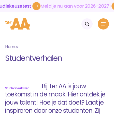
zetest
Meld
je
nu
aan
voor
2026-2027!
Kies
j
zetest
Meld
je
nu
aan
voor
2026-2027!
Kies
j
Home
Home
Mbo & vavo
Studentverhalen
Volwassenen & bedrijven
Over Ter AA
Opleidingen
Mbo-opleidingen
Actueel
Werken en leren
Vavo-opleidingen
Over Ter AA Werkt
Contact
Over onze school
Aanmelden
WerkKracht
Bij Ter AA is jouw
Wie wij zijn
Blijf op de hoogte
Studentverhalen
Talent
Voor bedrijven en instellingen
Onze cultuur
Agenda
ExtrAA leuk
toekomst in de maak. Hier ontdek je
Opleidingen en cursussen
Samenwerkingen
Nieuws
Skills
jouw talent! Hoe je dat doet? Laat je
Volwassenen
Practoraat leergeluk
Internationalisering
Volwassenenonderwijs
Werken bij Ter AA
inspireren door onze studenten. Zij
Flexibel leren
Cursussen Nederlands en rekenen