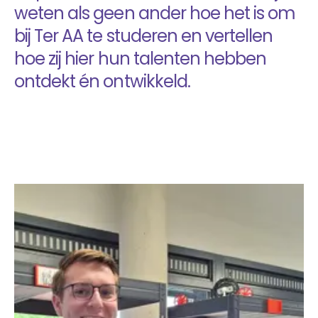
Studentverhalen
Inburgering
weten als geen ander hoe het is om
Studiekeuze
Aanmelden
Studiekeuzetest
bij Ter AA te studeren en vertellen
Q&A studiekiezers
hoe zij hier hun talenten hebben
Interesse­gebieden
ontdekt én ontwikkeld.
Open dag
Meelopen
Informatie
Over mbo
Kosten
Passend Onderwijs
Stage
Vakanties
Voor ouders en verzorgers
Voor nieuwe studenten
Inloggen startpunt