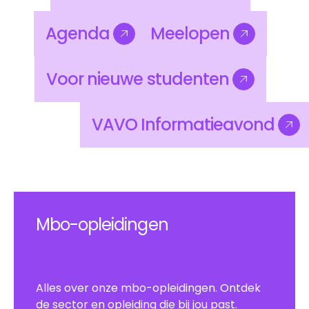
Nieuws
Kosten
Agenda
Meelopen
Agenda
Meelopen
Voor
nieuwe
studenten
Voor
nieuwe
studenten
VAVO
Informatieavond
VAVO
Informatieavond
Mbo-opleidingen
Alles over onze mbo-opleidingen. Ontdek
de sector en opleiding die bij jou past.