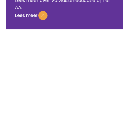
Lees meer over Volwasseneducatie bij Ter
AA.
Lees
meer
Lees
meer