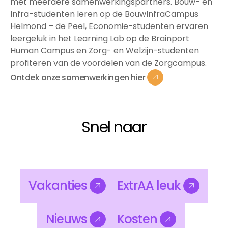
met meerdere samenwerkingspartners. Bouw- en
Infra-studenten leren op de BouwInfraCampus
Helmond – de Peel, Economie-studenten ervaren
leergeluk in het Learning Lab op de Brainport
Human Campus en Zorg- en Welzijn-studenten
profiteren van de voordelen van de Zorgcampus.
Ontdek
onze
samenwerkingen
hier
Ontdek
onze
samenwerkingen
hier
Snel naar
Vakanties
ExtrAA
leuk
Vakanties
ExtrAA
leuk
Nieuws
Kosten