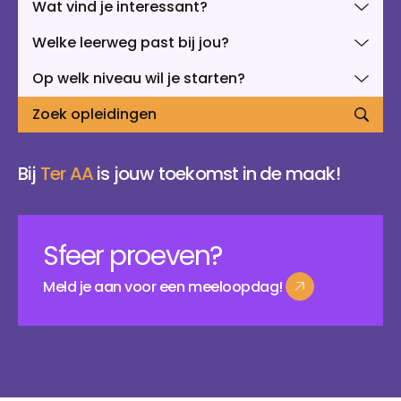
Wat vind je interessant?
Studentverhalen
Inburgering
Studiekeuze
Aanmelden
Studiekeuzetest
Welke leerweg past bij jou?
Q&A studiekiezers
Op welk niveau wil je starten?
Interesse­gebieden
Open dag
Zoek opleidingen
Meelopen
Informatie
Over mbo
Bij
Ter AA
is jouw toekomst in de maak!
Kosten
Passend Onderwijs
Stage
Vakanties
Sfeer proeven?
Voor ouders en verzorgers
Voor nieuwe studenten
Meld
je
aan
voor
een
meeloopdag!
Inloggen startpunt
Meld
je
aan
voor
een
meeloopdag!