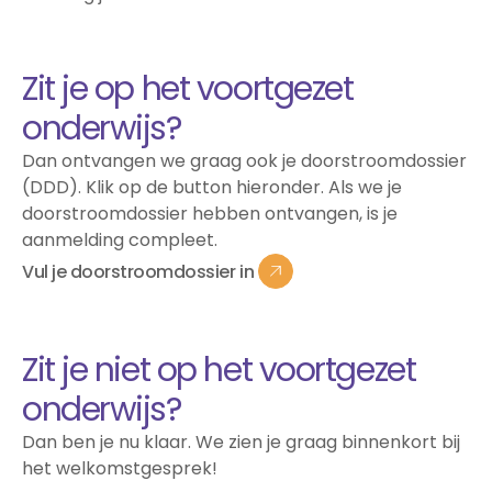
Studentverhalen
Inburgering
Studiekeuze
Aanmelden
Studiekeuzetest
Q&A studiekiezers
Zit je op het voortgezet
Interesse­gebieden
onderwijs?
Open dag
Meelopen
Dan ontvangen we graag ook je doorstroomdossier
Informatie
Over mbo
(DDD). Klik op de button hieronder. Als we je
Kosten
doorstroomdossier hebben ontvangen, is je
Passend Onderwijs
aanmelding compleet.
Stage
Vul
je
doorstroomdossier
in
Vakanties
Voor ouders en verzorgers
Vul
je
doorstroomdossier
in
Voor nieuwe studenten
Zit je niet op het voortgezet
Inloggen startpunt
onderwijs?
Dan ben je nu klaar. We zien je graag binnenkort bij
het welkomstgesprek!