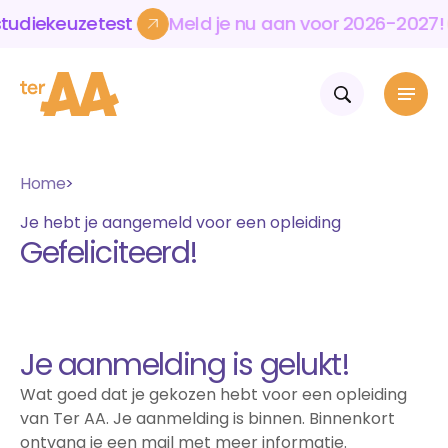
ekeuzetest
Meld
je
nu
aan
voor
2026-2027!
K
ekeuzetest
Meld
je
nu
aan
voor
2026-2027!
K
Home
Home
Mbo & vavo
Je hebt je aangemeld voor een opleiding
Volwassenen & bedrijven
Gefeliciteerd!
Over Ter AA
Opleidingen
Mbo-opleidingen
Actueel
Werken en leren
Vavo-opleidingen
Over Ter AA Werkt
Contact
Over onze school
Aanmelden
WerkKracht
Wie wij zijn
Blijf op de hoogte
Talent
Je aanmelding is gelukt!
Voor bedrijven en instellingen
Onze cultuur
Agenda
ExtrAA leuk
Opleidingen en cursussen
Samenwerkingen
Nieuws
Skills
Wat goed dat je gekozen hebt voor een opleiding
Volwassenen
Practoraat leergeluk
Internationalisering
Volwassenenonderwijs
van Ter AA. Je aanmelding is binnen. Binnenkort
Werken bij Ter AA
Flexibel leren
Cursussen Nederlands en rekenen
ontvang je een mail met meer informatie.