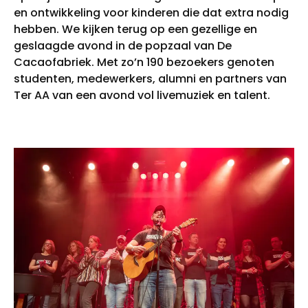
Studentverhalen
Inburgering
en ontwikkeling voor kinderen die dat extra nodig
Studiekeuze
Aanmelden
hebben. We kijken terug op een gezellige en
Studiekeuzetest
Q&A studiekiezers
geslaagde avond in de popzaal van De
Interesse­gebieden
Cacaofabriek. Met zo’n 190 bezoekers genoten
Open dag
studenten, medewerkers, alumni en partners van
Meelopen
Ter AA van een avond vol livemuziek en talent.
Informatie
Over mbo
Kosten
Passend Onderwijs
Stage
Vakanties
Voor ouders en verzorgers
Voor nieuwe studenten
Inloggen startpunt