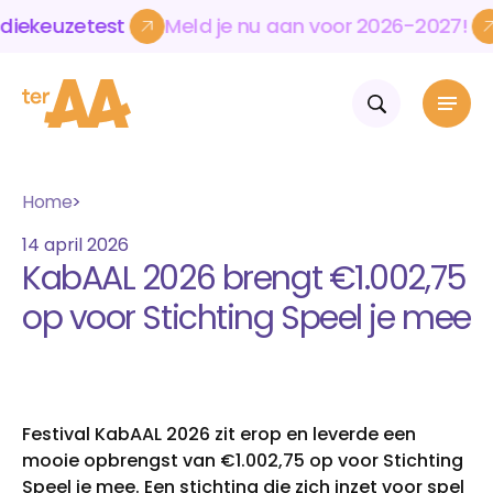
euzetest
Meld
je
nu
aan
voor
2026-2027!
Kie
euzetest
Meld
je
nu
aan
voor
2026-2027!
Kie
Home
Home
Mbo & vavo
14 april 2026
Volwassenen & bedrijven
KabAAL 2026 brengt €1.002,75
Over Ter AA
Opleidingen
op voor Stichting Speel je mee
Mbo-opleidingen
Actueel
Werken en leren
Vavo-opleidingen
Over Ter AA Werkt
Contact
Over onze school
Aanmelden
WerkKracht
Wie wij zijn
Blijf op de hoogte
Talent
Voor bedrijven en instellingen
Onze cultuur
Agenda
ExtrAA leuk
Opleidingen en cursussen
Samenwerkingen
Nieuws
Skills
Festival KabAAL 2026 zit erop en leverde een
Volwassenen
Practoraat leergeluk
Internationalisering
Volwassenenonderwijs
mooie opbrengst van €1.002,75 op voor Stichting
Werken bij Ter AA
Flexibel leren
Cursussen Nederlands en rekenen
Speel je mee. Een stichting die zich inzet voor spel