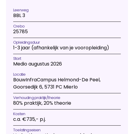
Studentverhalen
Inburgering
Studiekeuze
Aanmelden
Leerweg
Studiekeuzetest
BBL 3
Q&A studiekiezers
Interesse­gebieden
Crebo
25785
Open dag
Meelopen
Opleidingsduur
Informatie
1-3 jaar (afhankelijk van je vooropleiding)
Over mbo
Kosten
Start
Medio augustus 2026
Passend Onderwijs
Stage
Locatie
Vakanties
BouwInfraCampus Helmond-De Peel,
Voor ouders en verzorgers
Goorsedijk 6, 5731 PC Mierlo
Voor nieuwe studenten
Verhouding praktijk/theorie
Inloggen startpunt
80% praktijk, 20% theorie
Kosten
c.a. €735,- p.j.
Toelatingseisen