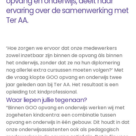
opvang en onderwijs, deelt haar
Studentverhalen
Inburgering
Studiekeuze
ervaring over de samenwerking met
Aanmelden
Studiekeuzetest
Ter AA.
Q&A studiekiezers
Interesse­gebieden
Open dag
Meelopen
Informatie
‘Hoe zorgen we ervoor dat onze medewerkers
Over mbo
zowel inzetbaar zijn binnen de opvang áls binnen
Kosten
het onderwijs, zonder dat ze na hun diplomering
Passend Onderwijs
nog allerlei extra cursussen moeten volgen?’ Met
Stage
die vraag klopte GOO opvang en onderwijs twee
Vakanties
jaar geleden aan bij Ter AA. Het resultaat is een
Voor ouders en verzorgers
opleiding tot kindprofessional.
Voor nieuwe studenten
Waar liepen jullie tegenaan?
Inloggen startpunt
“Binnen GOO opvang en onderwijs werken wij met
zogeheten kindcentra: een combinatie tussen
opvang en onderwijs in één gebouw. Dit houdt in dat
onze onderwijsassistenten ook als pedagogisch