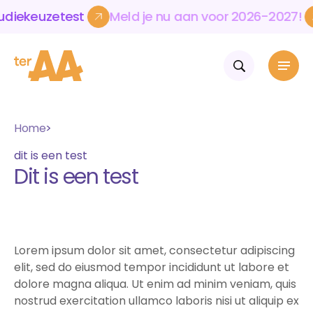
keuzetest
Meld
je
nu
aan
voor
2026-2027!
Ki
keuzetest
Meld
je
nu
aan
voor
2026-2027!
Ki
Home
Home
Mbo & vavo
dit is een test
Volwassenen & bedrijven
Dit is een test
Over Ter AA
Opleidingen
Mbo-opleidingen
Actueel
Werken en leren
Vavo-opleidingen
Over Ter AA Werkt
Contact
Over onze school
Aanmelden
WerkKracht
Wie wij zijn
Blijf op de hoogte
Talent
Voor bedrijven en instellingen
Lorem ipsum dolor sit amet, consectetur adipiscing
Onze cultuur
Agenda
ExtrAA leuk
Opleidingen en cursussen
Samenwerkingen
elit, sed do eiusmod tempor incididunt ut labore et
Nieuws
Skills
Volwassenen
Practoraat leergeluk
dolore magna aliqua. Ut enim ad minim veniam, quis
Internationalisering
Volwassenenonderwijs
Werken bij Ter AA
nostrud exercitation ullamco laboris nisi ut aliquip ex
Flexibel leren
Cursussen Nederlands en rekenen