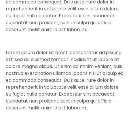
ea commodo consequat. Duis aute irure dolor in
Studentverhalen
Inburgering
Studiekeuze
reprehenderit in voluptate velit esse cillum dolore
Aanmelden
Studiekeuzetest
eu fugiat nulla pariatur. Excepteur sint occaecat
Q&A studiekiezers
cupidatat non proident, sunt in culpa qui officia
Interesse­gebieden
deserunt mollit anim id est laborum.
Open dag
Meelopen
Informatie
Over mbo
Lorem ipsum dolor sit amet, consectetur adipiscing
Kosten
elit, sed do eiusmod tempor incididunt ut labore et
Passend Onderwijs
dolore magna aliqua. Ut enim ad minim veniam, quis
Stage
nostrud exercitation ullamco laboris nisi ut aliquip ex
Vakanties
ea commodo consequat. Duis aute irure dolor in
Voor ouders en verzorgers
reprehenderit in voluptate velit esse cillum dolore
Voor nieuwe studenten
eu fugiat nulla pariatur. Excepteur sint occaecat
Inloggen startpunt
cupidatat non proident, sunt in culpa qui officia
deserunt mollit anim id est laborum.